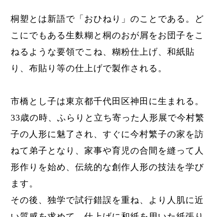
桐塑とは新語で「おひねり」のことである。ど
こにでもある生麩糊と
桐のおが屑を
お団子をこ
ねるような要領でこね、糊粉仕上げ、
和紙貼
り、布貼り等の仕上げで製作される。
市橋とし子は
東京都千代田区神田に生まれる。
33歳の時、ふらりと立ち寄った人形展で今村繁
子の人形に魅了され、すぐに今村繁子の家を訪
ねて弟子となり、家事や育児の合間を縫って人
形作りを始め、伝統的な創作人形の技法を学び
ます。
その後、独学で試行錯誤を重ね、より人肌に近
い質感を求めて、仕上げに和紙を用いた紙張り