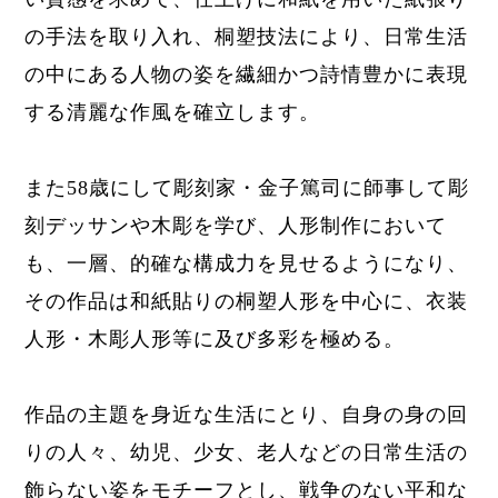
の手法を取り入れ、桐塑技法により、日常生活
の中にある人物の姿を繊細かつ詩情豊かに表現
する清麗な作風を確立します。
また58歳にして彫刻家・金子篤司に師事して彫
刻デッサンや木彫を学び、人形制作において
も、一層、的確な構成力を見せるようになり、
その作品は和紙貼りの桐塑人形を中心に、衣装
人形・木彫人形等に及
び多彩を極める。
作品の主題を身近な生活にとり、自身の身の回
りの人々、幼児、少女、老人などの日常生活の
飾らない姿を
モチーフとし、
戦争のない平和な