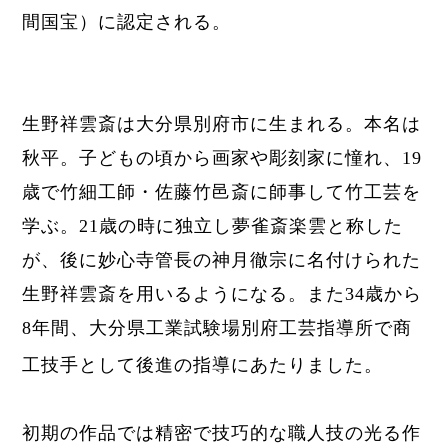
間国宝）に認定される。
生野祥雲斎は大分県別府市に生まれる。
本名は
秋平。子どもの頃から画家や彫刻家に憧れ、
19
歳で
竹細工師・
佐藤竹邑斎に師事して竹工芸を
学ぶ。21歳の時に独立し夢雀斎楽雲と称した
が、後に妙心寺管長の神月徹宗に名付けられた
生野祥雲斎を用いるようになる。また
34
歳から
8
年間、
大分県工業試験場別府工芸指導所で商
工技手として後進の指導にあたりました。
初期の作品では精密で技巧的な職人技の光る作