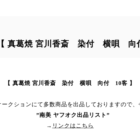
｠【 真葛焼 宮川香斎 染付 横唄 向付
【 真葛焼 宮川香斎 染付 横唄 向付 10客 】
オークションにて多数商品を出品しておりますので、
”
南美 ヤフオク出品リスト
”
→
リンクはこちら