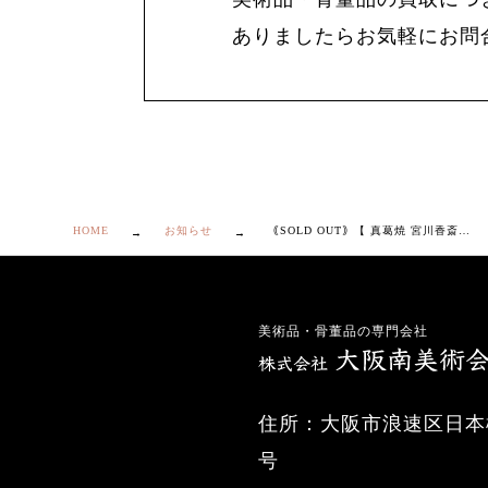
ありましたらお気軽にお問
HOME
お知らせ
｟SOLD OUT｠【 真葛焼 宮川香斎 染付 横唄 向付 10客 】
美術品・骨董品の専門会社
住所：大阪市浪速区日本橋
号