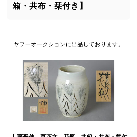
箱・共布・栞付き】
ヤフーオークションに出品しております。
【 藤平伸 草花文 花瓶 共箱・共布・栞付