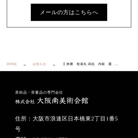
メールの方はこちらへ
HOME
お知らせ
【 林勝 桧扇丸 蒔絵 内銀 棗 共箱・栞付き】
美術品・骨董品の専門会社
住所：大阪市浪速区日本橋東2丁目1番5
号