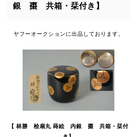
銀 棗 共箱・栞付き】
ヤフーオークションに出品しております。
【 林勝 桧扇丸 蒔絵 内銀 棗 共箱・栞付
き】