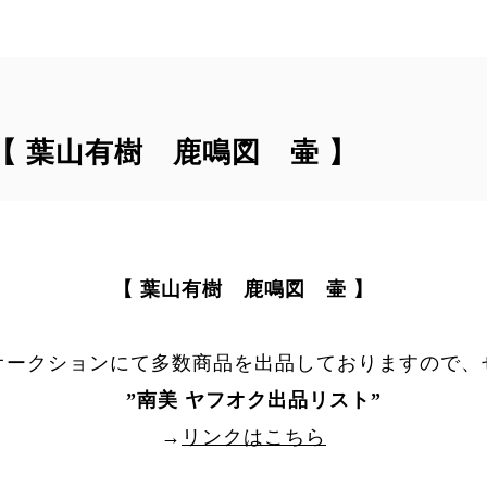
｠【 葉山有樹 鹿鳴図 壷 】
【 葉山有樹 鹿鳴図 壷 】
オークションにて多数商品を出品しておりますので、
”
南美 ヤフオク出品リスト
”
→
リンクはこちら