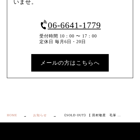
いませ。
06-6641-1779
受付時間 10：00 〜 17：00
定休日 毎月6日・20日
メールの方はこちらへ
HOME
お知らせ
｟SOLD OUT｠【 田村敬星 毛筆 細字 蘭文 彩色 華器 】