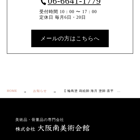
06-6641-1779
受付時間 10：00 〜 17：00
定休日 毎月6日・20日
メールの方はこちらへ
HOME
お知らせ
【 輪島塗 蒔絵師:海月 塗師:喜平 松竹梅蒔絵 茶托 10客 共箱・栞付き①】
美術品・骨董品の専門会社