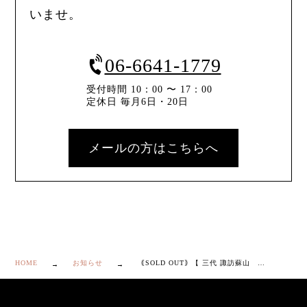
いませ。
06-6641-1779
受付時間 10：00 〜 17：00
定休日 毎月6日・20日
メールの方はこちらへ
HOME
お知らせ
｟SOLD OUT｠【 三代 諏訪蘇山 青瓷 蓮弁 皆具 】