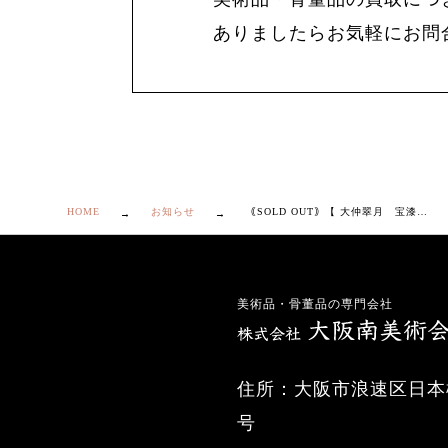
ありましたらお気軽にお問
HOME
お知らせ
｟SOLD OUT｠【 大仲翠月 宝漆陶 柿 香盒 】
美術品・骨董品の専門会社
住所：大阪市浪速区日本橋
号