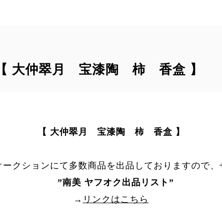
｠【 大仲翠月 宝漆陶 柿 香盒 】
【 大仲翠月 宝漆陶 柿 香盒 】
オークションにて多数商品を出品しておりますので、
”
南美 ヤフオク出品リスト
”
→
リンクはこちら