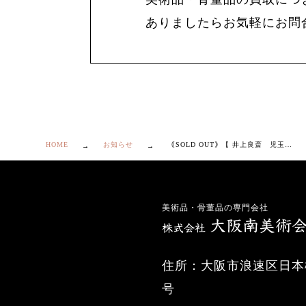
ありましたらお気軽にお問
HOME
お知らせ
｟SOLD OUT｠【 井上良斎 児玉希望 野梅 画賛 刷毛目 鉢 】
美術品・骨董品の専門会社
住所：大阪市浪速区日本橋
号