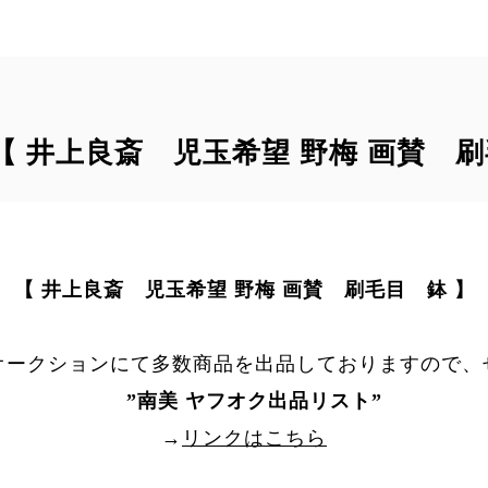
｠【 井上良斎 児玉希望 野梅 画賛 
【 井上良斎 児玉希望 野梅 画賛 刷毛目 鉢 】
オークションにて多数商品を出品しておりますので、
”
南美 ヤフオク出品リスト
”
→
リンクはこちら