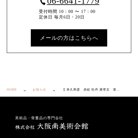
06-6641-1779
受付時間 10：00 〜 17：00
定休日 毎月6日・20日
メールの方はこちらへ
HOME
お知らせ
【 米久和彦 赤絵 牡丹 唐草文 茶托付き 汲出碗 共箱・共布・栞付き】
美術品・骨董品の専門会社