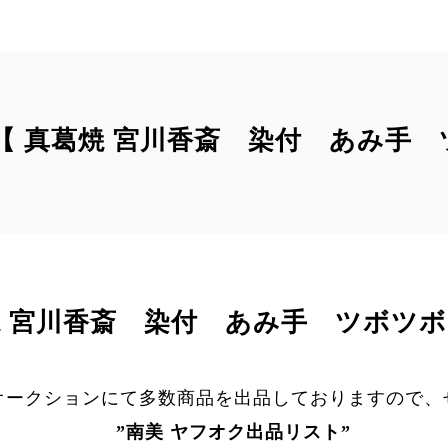
T｠【 真葛焼 宮川香斎 染付 あみ手 
焼 宮川香斎 染付 あみ手 ツボツボ 
オークションにて多数商品を出品しておりますので、
”
南美 ヤフオク出品リスト
”