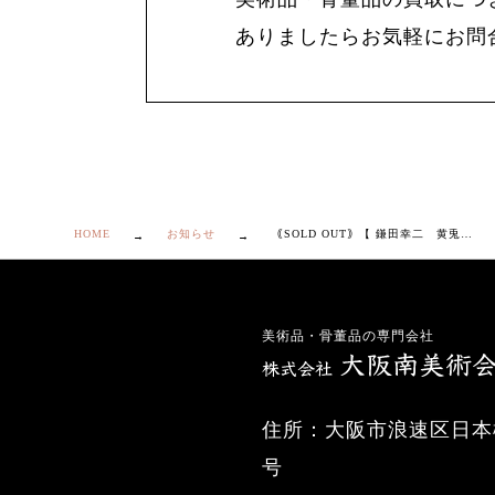
ありましたらお気軽にお問
HOME
お知らせ
｟SOLD OUT｠【 鎌田幸二 黄兎毫盞 徳利 】
美術品・骨董品の専門会社
住所：大阪市浪速区日本橋
号