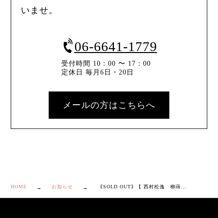
いませ。
06-6641-1779
受付時間 10：00 〜 17：00
定休日 毎月6日・20日
メールの方はこちらへ
HOME
お知らせ
｟SOLD OUT｠【 西村松逸 柳蒔絵 内梨地 棗 】