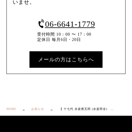
いませ。
06-6641-1779
受付時間 10：00 〜 17：00
定休日 毎月6日・20日
メールの方はこちらへ
HOME
お知らせ
【 十七代 永楽善五郎 (永楽而全) 伊羅保 片身替 茶碗 共箱・二重箱・仕覆付き】