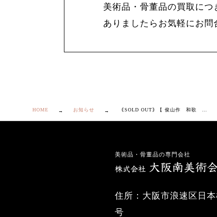
美術品・骨董品の買取につ
ありましたらお気軽にお問
HOME
お知らせ
｟SOLD OUT｠【 俊山作 和歌 角組皿 10枚 (5枚×2箱) 】
美術品・骨董品の専門会社
住所：大阪市浪速区日本橋
号