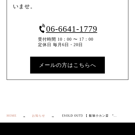
いませ。
06-6641-1779
受付時間 10：00 〜 17：00
定休日 毎月6日・20日
メールの方はこちらへ
HOME
お知らせ
｟SOLD OUT｠【 飯塚小カン斎 ”不老” 可希 花籃 】