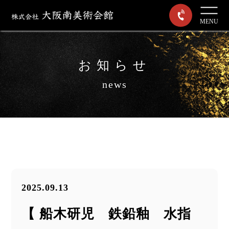
MENU
お知らせ
news
2025.09.13
【 船木研児 鉄鉛釉 水指