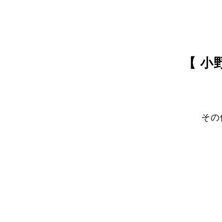
【 小
その