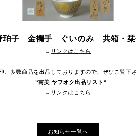
野珀子 金襴手 ぐいのみ 共箱・
→
リンクはこちら
他、多数商品を出品しておりますので、ぜひご覧下
”
南美 ヤフオク出品リスト
”
→
リンクはこちら
お知らせ一覧へ