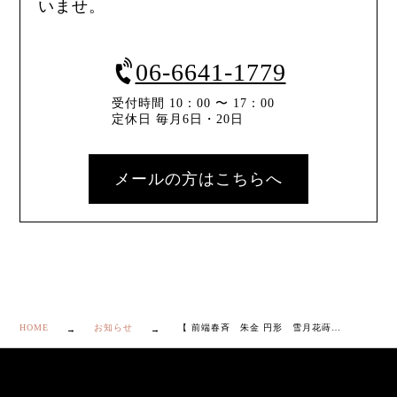
いませ。
06-6641-1779
受付時間 10：00 〜 17：00
定休日 毎月6日・20日
メールの方はこちらへ
HOME
お知らせ
【 前端春斉 朱金 円形 雪月花蒔絵 香合 共箱・二重箱・共布・栞付き】