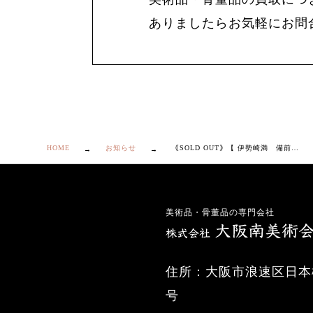
ありましたらお気軽にお問
HOME
お知らせ
｟SOLD OUT｠【 伊勢崎満 備前 湯呑 ２客 】
美術品・骨董品の専門会社
住所：大阪市浪速区日本橋
号