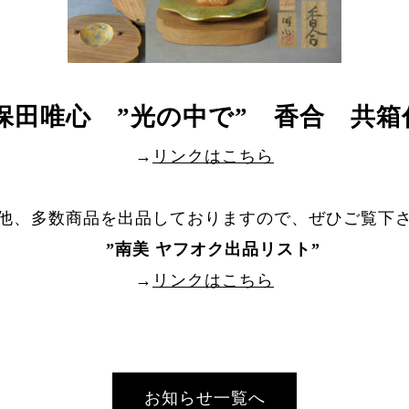
久保田唯心 ”光の中で” 香合 共箱
→
リンクはこちら
他、多数商品を出品しておりますので、ぜひご覧下
”
南美 ヤフオク出品リスト
”
→
リンクはこちら
お知らせ一覧へ