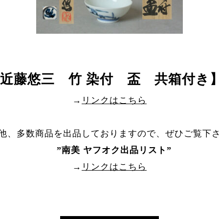
 近藤悠三 竹 染付 盃 共箱付き
→
リンクはこちら
他、多数商品を出品しておりますので、ぜひご覧下
”
南美 ヤフオク出品リスト
”
→
リンクはこちら