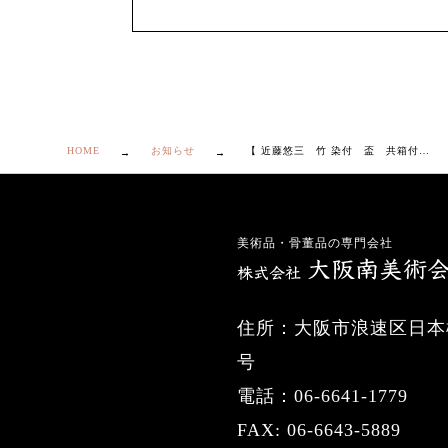
HOME
お知らせ
【 近藤悠三 竹 染付 盃 共箱付き】①
美術品・骨董品の専門会社
住所：大阪市浪速区日本橋
号
電話：06-6641-1779
FAX: 06-6643-5889