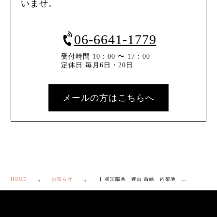
いませ。
06-6641-1779
受付時間 10：00 〜 17：00
定休日 毎月6日・20日
メールの方はこちらへ
HOME
お知らせ
【 和宗陽斉 連山 蒔絵 内梨地 大棗 共箱・共布・栞付き】