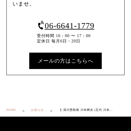
いませ。
06-6641-1779
受付時間 10：00 〜 17：00
定休日 毎月6日・20日
メールの方はこちらへ
HOME
お知らせ
【 濤川惣助画 川本桝吉 (五代 川本半助) 色絵 雪南天雀図 花瓶 無地箱付き】