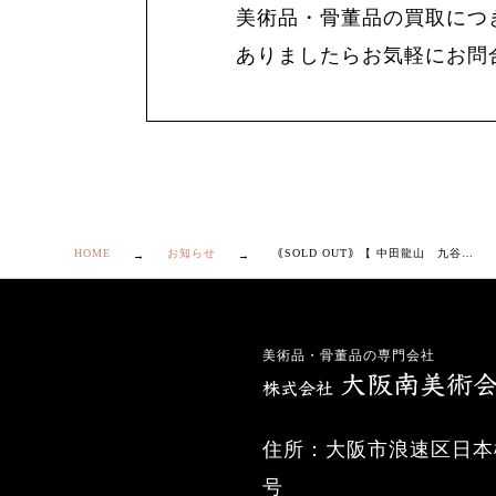
美術品・骨董品の買取につ
ありましたらお気軽にお問
HOME
お知らせ
｟SOLD OUT｠【 中田龍山 九谷焼 青粒 細字 夫婦湯呑 ２客 】
美術品・骨董品の専門会社
住所：大阪市浪速区日本橋
号