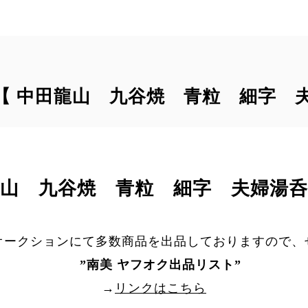
T｠【 中田龍山 九谷焼 青粒 細字 
龍山 九谷焼 青粒 細字 夫婦湯呑
オークションにて多数商品を出品しておりますので、
”
南美 ヤフオク出品リスト
”
→
リンクはこちら