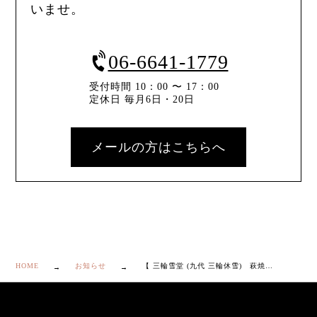
いませ。
06-6641-1779
受付時間 10：00 〜 17：00
定休日 毎月6日・20日
メールの方はこちらへ
HOME
お知らせ
【 三輪雪堂 (九代 三輪休雪) 萩焼 富士模様 小茶碗 ５客 共箱付き】