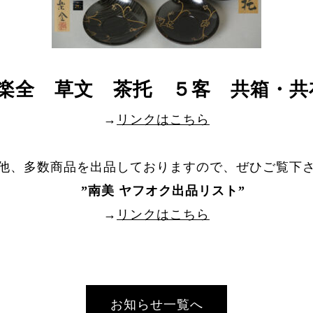
田楽全 草文 茶托 ５客 共箱・
→
リンクはこちら
他、多数商品を出品しておりますので、ぜひご覧下
”
南美 ヤフオク出品リスト
”
→
リンクはこちら
お知らせ一覧へ