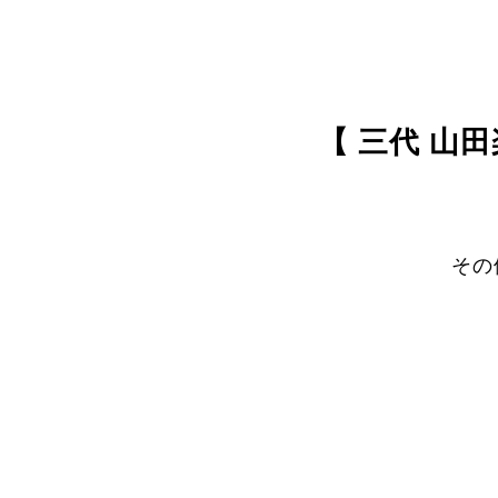
【 三代 山
その