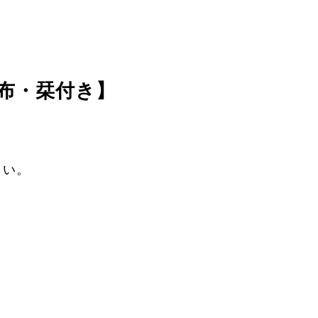
共布・栞付き】
さい。