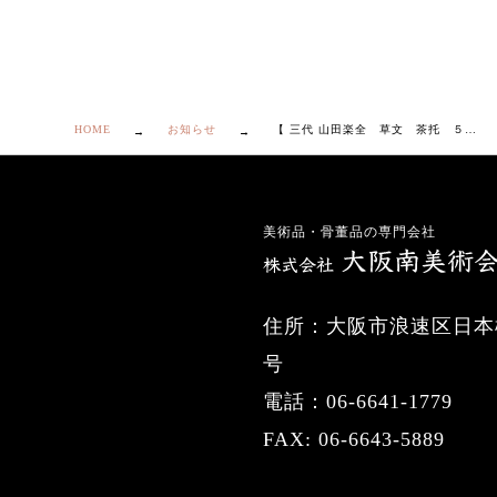
HOME
お知らせ
【 三代 山田楽全 草文 茶托 ５客 共箱・共布・栞付き】
美術品・骨董品の専門会社
住所：大阪市浪速区日本橋
号
電話：06-6641-1779
FAX: 06-6643-5889