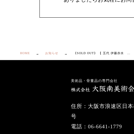
HOME
お知らせ
｟SOLD OUT｠ 【 五代 伊藤赤水 無名異 花入 】
美術品・骨董品の専門会社
住所：大阪市浪速区日本橋
号
電話：06-6641-1779