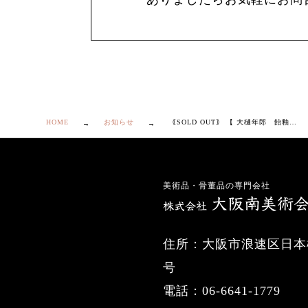
HOME
お知らせ
｟SOLD OUT｠ 【 大樋年郎 飴釉 茶碗 】
美術品・骨董品の専門会社
住所：大阪市浪速区日本橋
号
電話：06-6641-1779