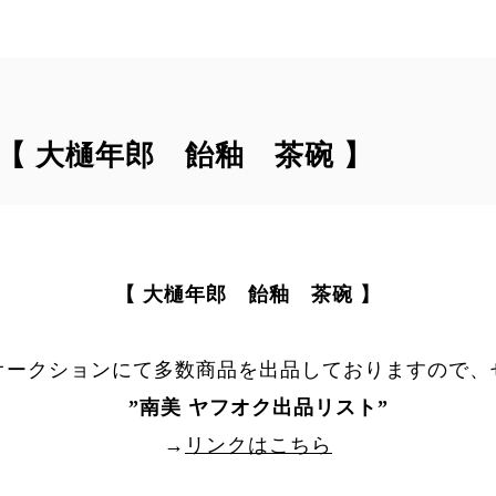
｠ 【 大樋年郎 飴釉 茶碗 】
【 大樋年郎 飴釉 茶碗 】
オークションにて多数商品を出品しておりますので、
”
南美 ヤフオク出品リスト
”
→
リンクはこちら