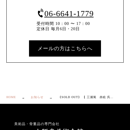
06-6641-1779
受付時間 10：00 〜 17：00
定休日 毎月6日・20日
メールの方はこちらへ
HOME
お知らせ
｟SOLD OUT｠ 【 三浦篤 赤絵 呉須 花鳥文 煎茶碗 6客 】
美術品・骨董品の専門会社