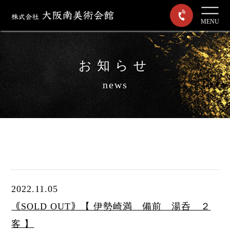
MENU
お知らせ
news
2022.11.05
｟SOLD OUT｠【 伊勢崎満 備前 湯呑 ２
客 】