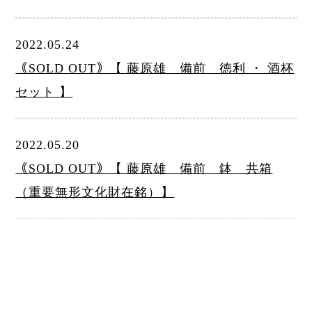
2022.05.24
｟SOLD OUT｠【 藤原雄 備前 徳利 ・ 酒杯
セット 】
2022.05.20
｟SOLD OUT｠【 藤原雄 備前 鉢 共箱
（重要無形文化財在銘）】