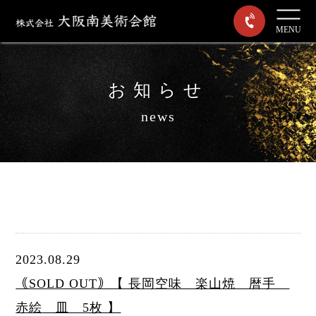
MENU
お知らせ
news
2023.08.29
｟SOLD OUT｠【 長岡空味 楽山焼 暦手
赤絵 皿 5枚 】