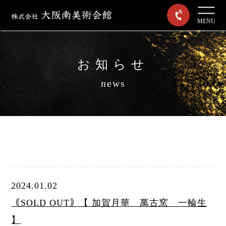
MENU
お知らせ
news
2024.01.02
｟SOLD OUT｠【 加賀月華 萬古窯 一輪生
】