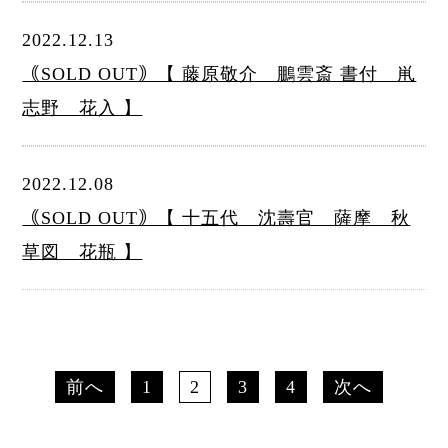
2022.12.13
｟SOLD OUT｠【 藤原敬介 鵬雲斎 書付 鼡
志野 花入 】
2022.12.08
｟SOLD OUT｠【 十五代 沈壽官 薩摩 秋
草図 花瓶 】
前へ
1
2
3
4
次へ